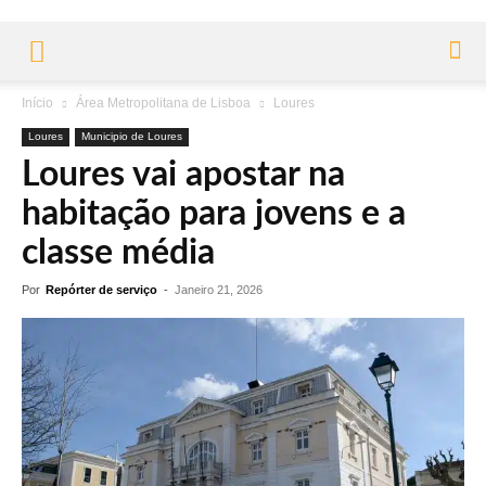
Início
Área Metropolitana de Lisboa
Loures
Loures
Municipio de Loures
Loures vai apostar na
habitação para jovens e a
classe média
Por
Repórter de serviço
-
Janeiro 21, 2026