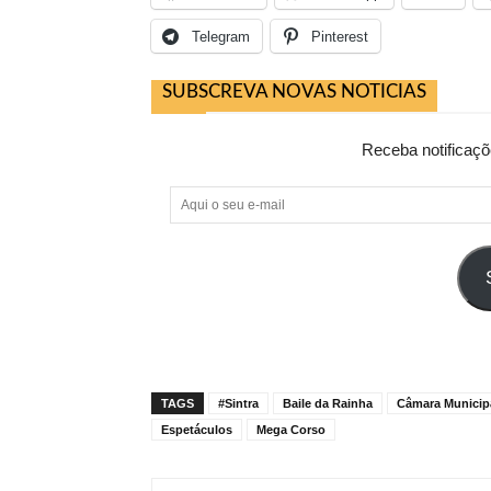
Telegram
Pinterest
SUBSCREVA NOVAS NOTICIAS
Receba notificaçõ
Aqui
o
seu
e-
mail
TAGS
#Sintra
Baile da Rainha
Câmara Municipa
Espetáculos
Mega Corso