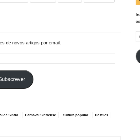
In
es
E
d
es de novos artigos por email.
em
Subscrever
l de Sintra
Carnaval Sintrense
cultura popular
Desfiles