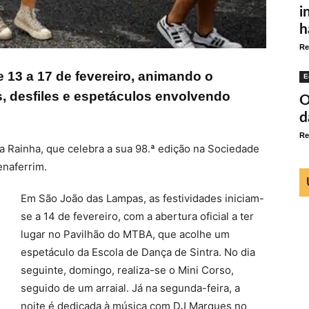
i
h
Re
e 13 a 17 de fevereiro, animando o
E
, desfiles e espetáculos envolvendo
O
d
Re
 Rainha, que celebra a sua 98.ª edição na Sociedade
enaferrim.
Em São João das Lampas, as festividades iniciam-
se a 14 de fevereiro, com a abertura oficial a ter
lugar no Pavilhão do MTBA, que acolhe um
espetáculo da Escola de Dança de Sintra. No dia
seguinte, domingo, realiza-se o Mini Corso,
seguido de um arraial. Já na segunda-feira, a
noite é dedicada à música com DJ Marques no