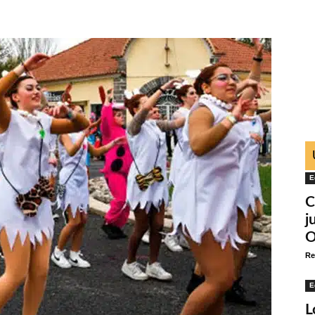
E
C
j
O
Re
E
L