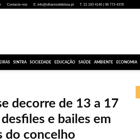
e
Contacte-nos
E. info@olharesdelisboa.pt
T. 21 193 4140 | 96 773 4378
EIRAS
SINTRA
SOCIEDADE
EDUCAÇÃO
SAÚDE
AMBIENTE
ECONOMIA
se decorre de 13 a 17
desfiles e bailes em
es do concelho