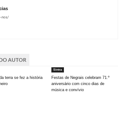
cias
e-nos/
 DO AUTOR
Sintra
da terra se fez a história
Festas de Negrais celebram 71.º
heiro
aniversário com cinco dias de
música e convívio