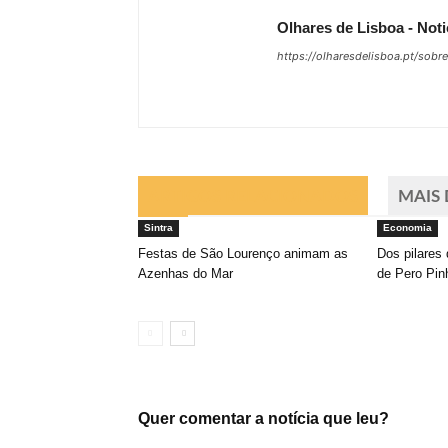
Olhares de Lisboa - Noti
https://olharesdelisboa.pt/sobr
ARTIGOS RELACIONADOS
MAIS
Sintra
Economia
Festas de São Lourenço animam as
Dos pilares 
Azenhas do Mar
de Pero Pin
Quer comentar a notícia que leu?