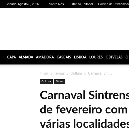
Sábado, Agosto 8, 2026
Sobre Nós
Estatuto Editorial
Política de Privacidad
Olhares
de
Lisboa
CAPA
ALMADA
AMADORA
CASCAIS
LISBOA
LOURES
ODIVELAS
O
Início
Temas
Cultura
Carnaval Sint...
Cultura
Sintra
Carnaval Sintren
de fevereiro com 
várias localidad