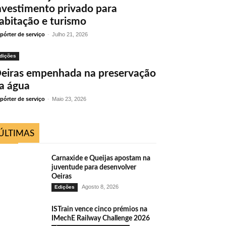
nvestimento privado para
abitação e turismo
pórter de serviço
-
Julho 21, 2026
dições
eiras empenhada na preservação
a água
pórter de serviço
-
Maio 23, 2026
ÚLTIMAS
Carnaxide e Queijas apostam na
juventude para desenvolver
Oeiras
Agosto 8, 2026
Edições
ISTrain vence cinco prémios na
IMechE Railway Challenge 2026