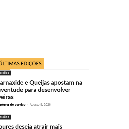
ÚLTIMAS EDIÇÕES
dições
arnaxide e Queijas apostam na
uventude para desenvolver
eiras
pórter de serviço
-
Agosto 8, 2026
dições
oures deseja atrair mais