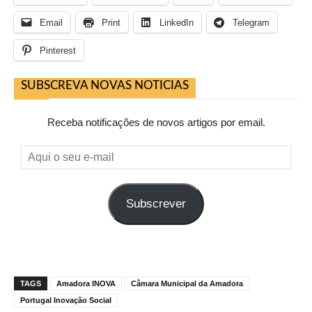
Email
Print
LinkedIn
Telegram
Pinterest
SUBSCREVA NOVAS NOTICIAS
Receba notificações de novos artigos por email.
Aqui
o
seu
Subscrever
e-
mail
TAGS
Amadora INOVA
Câmara Municipal da Amadora
Portugal Inovação Social