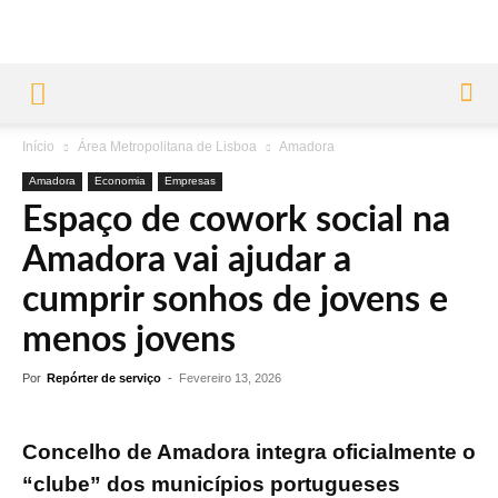
Início
Área Metropolitana de Lisboa
Amadora
Amadora
Economia
Empresas
Espaço de cowork social na
Amadora vai ajudar a
cumprir sonhos de jovens e
menos jovens
Por
Repórter de serviço
-
Fevereiro 13, 2026
Concelho de Amadora integra oficialmente o
“clube” dos municípios portugueses