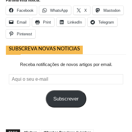
Partilha esta noticia:
Facebook
WhatsApp
X
Mastodon
Email
Print
LinkedIn
Telegram
Pinterest
SUBSCREVA NOVAS NOTICIAS
Receba notificações de novos artigos por email.
Aqui
o
seu
Subscrever
e-
mail