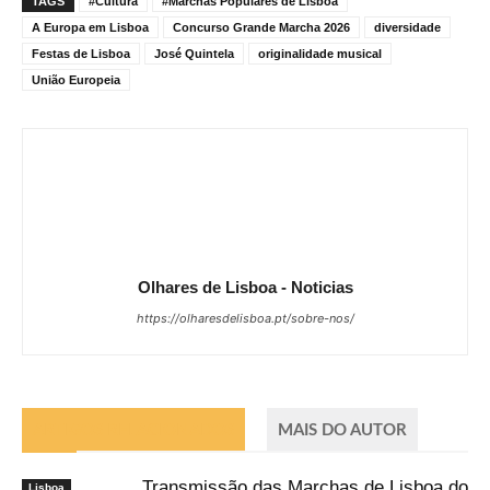
TAGS
#Cultura
#Marchas Populares de Lisboa
A Europa em Lisboa
Concurso Grande Marcha 2026
diversidade
Festas de Lisboa
José Quintela
originalidade musical
União Europeia
Olhares de Lisboa - Noticias
https://olharesdelisboa.pt/sobre-nos/
ARTIGOS RELACIONADOS
MAIS DO AUTOR
Transmissão das Marchas de Lisboa do
Lisboa