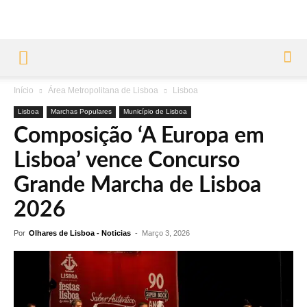
Início
Área Metropolitana de Lisboa
Lisboa
Lisboa
Marchas Populares
Município de Lisboa
Composição ‘A Europa em
Lisboa’ vence Concurso
Grande Marcha de Lisboa
2026
Por
Olhares de Lisboa - Noticias
-
Março 3, 2026