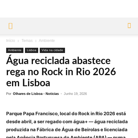
Início
Temas
Ambiente
Ambiente
Lisboa
Vida na cidade
Água reciclada abastece
rega no Rock in Rio 2026
em Lisboa
Por
Olhares de Lisboa - Noticias
-
Junho 19, 2026
Parque Papa Francisco, local do Rock in Rio 2026 está
desde abril, a ser regado com água+
— água reciclada
produzida na Fábrica de Água de Beirolas e licenciada
pela Agência Portuguesa do Ambiente (APA) — numa