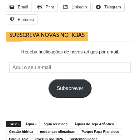
Email
Print
LinkedIn
Telegram
Pinterest
SUBSCREVA NOVAS NOTICIAS
Receba notificações de novos artigos por email.
Aqui
o
seu
Subscrever
e-
mail
TAGS
Água +
água reciclada
Águas do Tejo Atlântico
Gestão hídrica
mudanças climáticas
Parque Papa Francisco
Parque Tejo
Rock in Rio 2026
Sustentabilidade