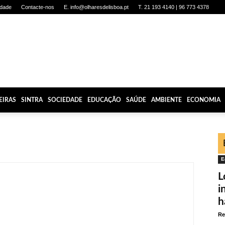
idade
Contacte-nos
E. info@olharesdelisboa.pt
T. 21 193 4140 | 96 773 4378
EIRAS
SINTRA
SOCIEDADE
EDUCAÇÃO
SAÚDE
AMBIENTE
ECONOMIA
E
L
i
h
Re