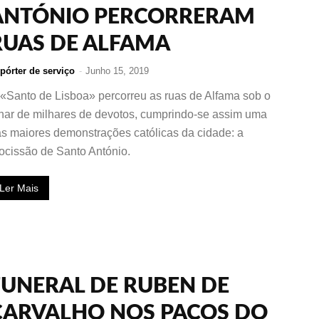
ANTÓNIO PERCORRERAM
RUAS DE ALFAMA
pórter de serviço
-
Junho 15, 2019
«Santo de Lisboa» percorreu as ruas de Alfama sob o
har de milhares de devotos, cumprindo-se assim uma
s maiores demonstrações católicas da cidade: a
ocissão de Santo António.
Ler Mais
FUNERAL DE RUBEN DE
CARVALHO NOS PAÇOS DO