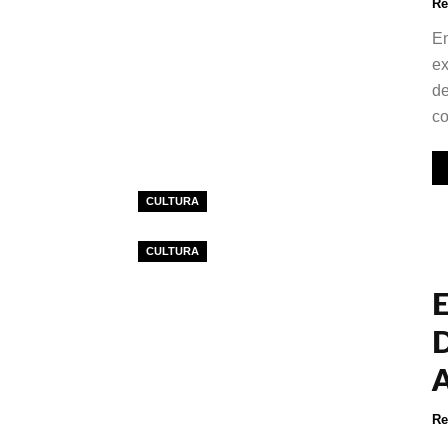
Re
Em
ex
de
co
CULTURA
CULTURA
Re