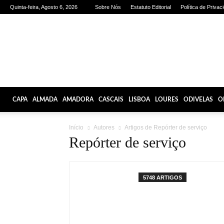
Quinta-feira, Agosto 6, 2026
Sobre Nós
Estatuto Editorial
Política de Privac
Olhares
de
Lisboa
CAPA
ALMADA
AMADORA
CASCAIS
LISBOA
LOURES
ODIVELAS
O
Início
Autores
Artigos de Repórter de serviço
Repórter de serviço
5748 ARTIGOS