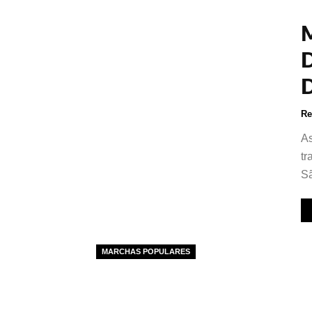
Re
As
tr
S
MARCHAS POPULARES