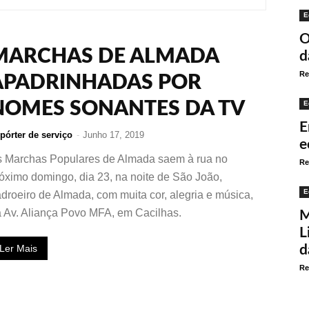
E
O
MARCHAS DE ALMADA
d
Re
APADRINHADAS POR
NOMES SONANTES DA TV
E
E
pórter de serviço
-
Junho 17, 2019
e
 Marchas Populares de Almada saem à rua no
Re
óximo domingo, dia 23, na noite de São João,
E
droeiro de Almada, com muita cor, alegria e música,
 Av. Aliança Povo MFA, em Cacilhas.
M
L
Ler Mais
d
Re