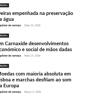
dições
eiras empenhada na preservação
a água
pórter de serviço
-
Maio 23, 2026
dições
m Carnaxide desenvolvimentos
conómico e social de mãos dadas
pórter de serviço
-
Maio 14, 2026
dições
oedas com maioria absoluta em
isboa e marchas desfilam ao som
a Europa
pórter de serviço
-
Março 5, 2026