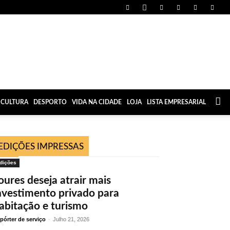
CULTURA
DESPORTO
VIDA NA CIDADE
LOJA
LISTA EMPRESARIAL
EDIÇÕES IMPRESSAS
dições
oures deseja atrair mais
nvestimento privado para
abitação e turismo
pórter de serviço
-
Julho 21, 2026