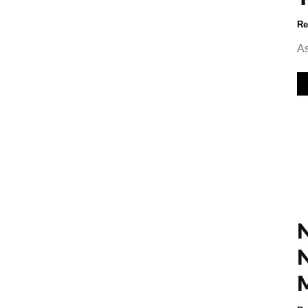
Re
As