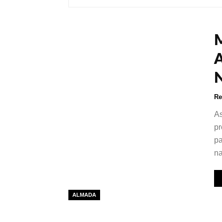
Re
As
pr
pa
na
ALMADA