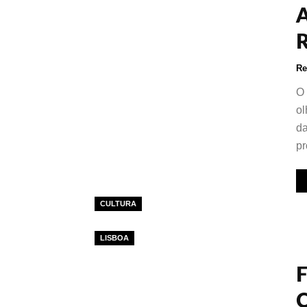
Re
O 
ol
da
pr
CULTURA
LISBOA