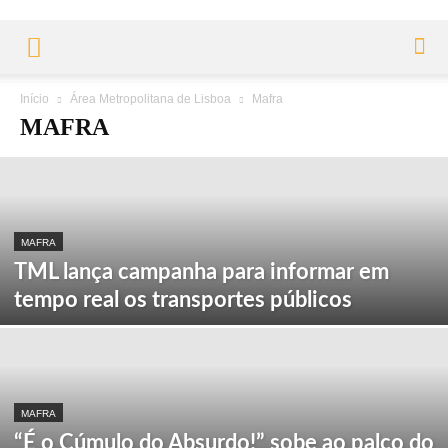
Início
Área Metropolitana de Lisboa
Mafra
MAFRA
MAFRA
TML lança campanha para informar em
tempo real os transportes públicos
MAFRA
“É o Cúmulo do Absurdo!” sobe ao palco do