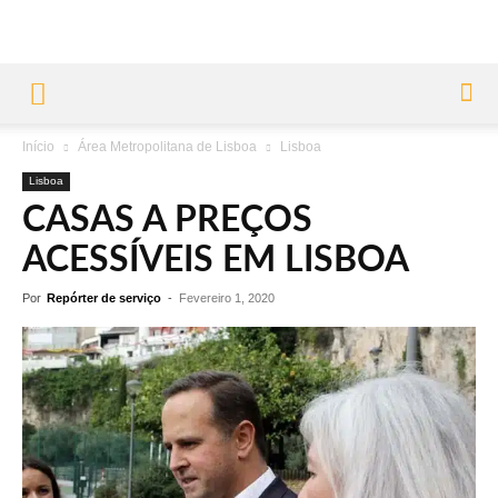
Início
Área Metropolitana de Lisboa
Lisboa
Lisboa
CASAS A PREÇOS
ACESSÍVEIS EM LISBOA
Por
Repórter de serviço
-
Fevereiro 1, 2020