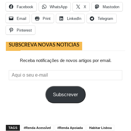
Facebook
WhatsApp
X
Mastodon
Email
Print
LinkedIn
Telegram
Pinterest
SUBSCREVA NOVAS NOTICIAS
Receba notificações de novos artigos por email.
Aqui
o
seu
Subscrever
e-
mail
TAGS
#Renda Acessível
#Renda Apoiada
Habitar Lisboa