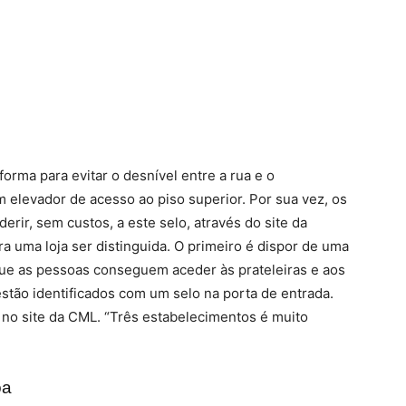
taforma
para
evitar o
desní
vel
entre
a
rua
e
o
um
elevador de acesso
ao
piso
superior.
Por sua vez, os
rir, sem custos, a este selo, através do site da
ra uma loja ser distinguida. O primeiro é dispor de uma
que as pessoas conseguem aceder às prateleiras e aos
stão identificados com um selo na porta de entrada.
o site da CML. “Três estabelecimentos é muito
oa