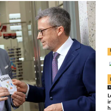
E
L
i
h