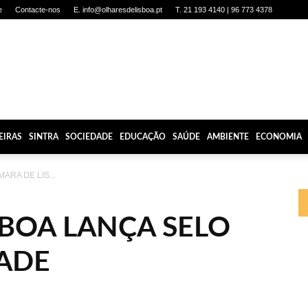
e
Contacte-nos
E. info@olharesdelisboa.pt
T. 21 193 4140 | 96 773 4378
EIRAS
SINTRA
SOCIEDADE
EDUCAÇÃO
SAÚDE
AMBIENTE
ECONOMIA
ARA DE LIS...
SBOA LANÇA SELO
DADE