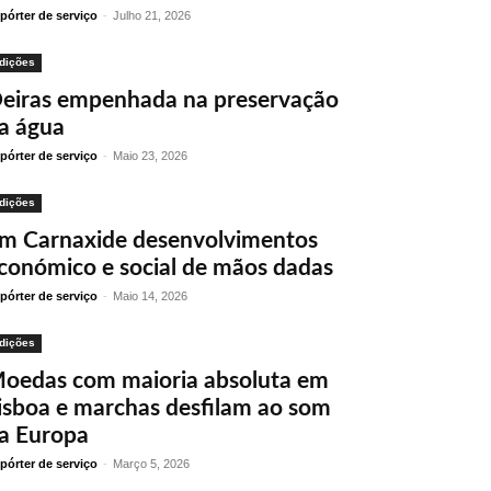
pórter de serviço
-
Julho 21, 2026
dições
eiras empenhada na preservação
a água
pórter de serviço
-
Maio 23, 2026
dições
m Carnaxide desenvolvimentos
conómico e social de mãos dadas
pórter de serviço
-
Maio 14, 2026
dições
oedas com maioria absoluta em
isboa e marchas desfilam ao som
a Europa
pórter de serviço
-
Março 5, 2026