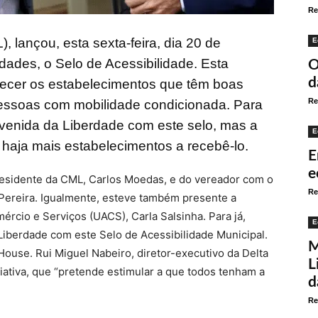
Re
 lançou, esta sexta-feira, dia 20 de
E
idades, o Selo de Acessibilidade. Esta
O
d
hecer os estabelecimentos que têm boas
Re
pessoas com mobilidade condicionada. Para
a Avenida da Liberdade com este selo, mas a
E
, haja mais estabelecimentos a recebê-lo.
E
e
residente da CML, Carlos Moedas, e do vereador com o
Re
 Pereira. Igualmente, esteve também presente a
rcio e Serviços (UACS), Carla Salsinha. Para já,
E
 Liberdade com este Selo de Acessibilidade Municipal.
M
ouse. Rui Miguel Nabeiro, diretor-executivo da Delta
L
ciativa, que “pretende estimular a que todos tenham a
d
Re