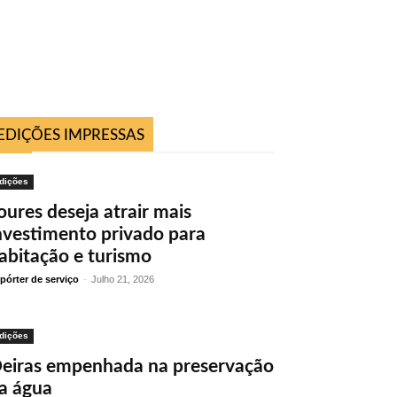
EDIÇÕES IMPRESSAS
dições
oures deseja atrair mais
nvestimento privado para
abitação e turismo
pórter de serviço
-
Julho 21, 2026
dições
eiras empenhada na preservação
a água