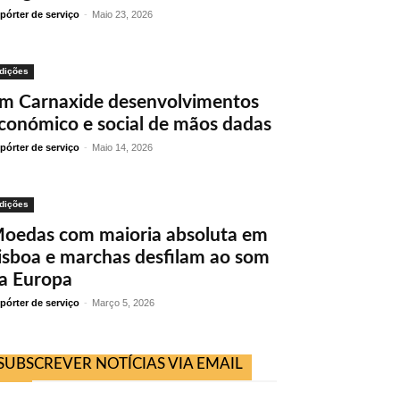
pórter de serviço
-
Maio 23, 2026
dições
m Carnaxide desenvolvimentos
conómico e social de mãos dadas
pórter de serviço
-
Maio 14, 2026
dições
oedas com maioria absoluta em
isboa e marchas desfilam ao som
a Europa
pórter de serviço
-
Março 5, 2026
SUBSCREVER NOTÍCIAS VIA EMAIL