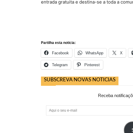
entrada gratuita e destina-se a toda a comu
Partilha esta noticia:
Facebook
WhatsApp
X
Telegram
Pinterest
SUBSCREVA NOVAS NOTICIAS
Receba notificaçõ
Aqui
o
seu
e-