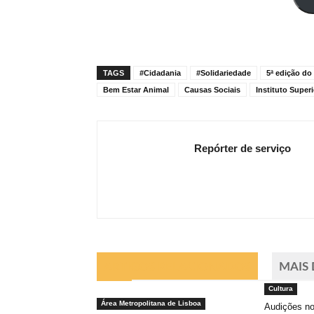
mail
TAGS
#Cidadania
#Solidariedade
5ª edição do
Bem Estar Animal
Causas Sociais
Instituto Super
Repórter de serviço
ARTIGOS RELACIONADOS
MAIS
Cultura
Área Metropolitana de Lisboa
Audições no