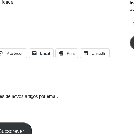
nidade.
In
es
E
d
em
Mastodon
Email
Print
LinkedIn
es de novos artigos por email.
Subscrever