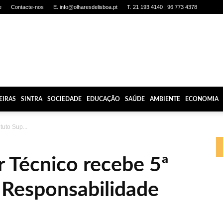
e
Contacte-nos
E. info@olharesdelisboa.pt
T. 21 193 4140 | 96 773 4378
EIRAS
SINTRA
SOCIEDADE
EDUCAÇÃO
SAÚDE
AMBIENTE
ECONOMIA
ituto Sup...
r Técnico recebe 5ª
 Responsabilidade