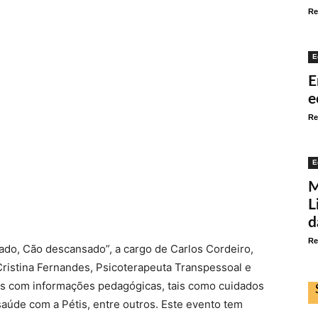
Re
E
E
e
Re
E
M
L
d
Re
ado, Cão descansado”, a cargo de Carlos Cordeiro,
ristina Fernandes, Psicoterapeuta Transpessoal e
nds com informações pedagógicas, tais como cuidados
aúde com a Pétis, entre outros. Este evento tem