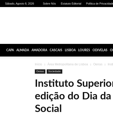
Sábado, Agosto 8, 2026
Sobre Nós
Estatuto Editorial
Política de Privacidad
Olhares
de
Lisboa
CAPA
ALMADA
AMADORA
CASCAIS
LISBOA
LOURES
ODIVELAS
O
Início
Área Metropolitana de Lisboa
Oeiras
Inst
Oeiras
Sociedade
Instituto Superio
edição do Dia da
Social