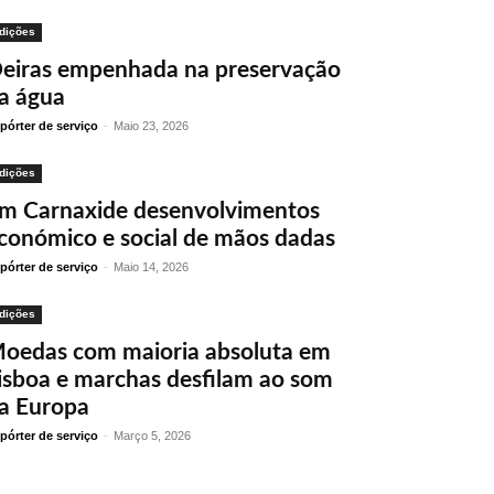
dições
eiras empenhada na preservação
a água
pórter de serviço
-
Maio 23, 2026
dições
m Carnaxide desenvolvimentos
conómico e social de mãos dadas
pórter de serviço
-
Maio 14, 2026
dições
oedas com maioria absoluta em
isboa e marchas desfilam ao som
a Europa
pórter de serviço
-
Março 5, 2026