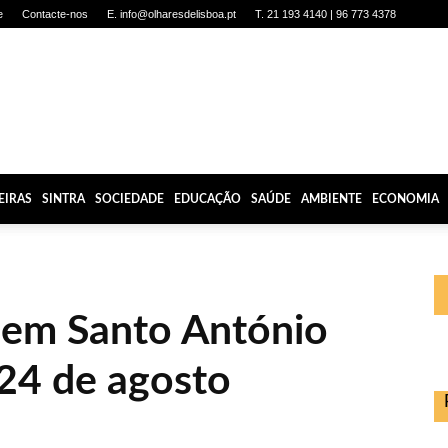
e
Contacte-nos
E. info@olharesdelisboa.pt
T. 21 193 4140 | 96 773 4378
EIRAS
SINTRA
SOCIEDADE
EDUCAÇÃO
SAÚDE
AMBIENTE
ECONOMIA
a em Santo António
 24 de agosto