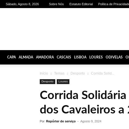
Sábado, Agosto 8, 2026
Sobre Nós
Estatuto Editorial
Política de Privacidad
Olhares
de
Lisboa
CAPA
ALMADA
AMADORA
CASCAIS
LISBOA
LOURES
ODIVELAS
O
Início
Temas
Desporto
Corrida Solid...
Desporto
Loures
Corrida Solidári
dos Cavaleiros a
Por
Repórter de serviço
-
Agosto 9, 2024