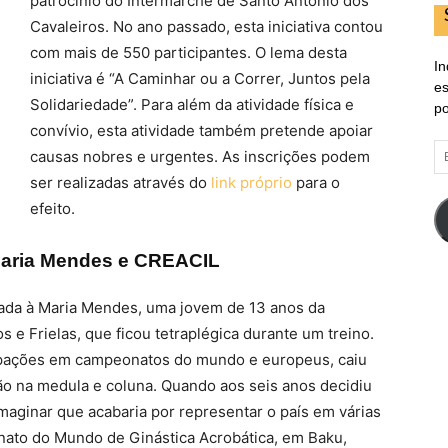
patrocínio do Intermarché de Santo António dos
Cavaleiros. No ano passado, esta iniciativa contou
com mais de 550 participantes. O lema desta
In
iniciativa é “A Caminhar ou a Correr, Juntos pela
es
Solidariedade”. Para além da atividade física e
po
convívio, esta atividade também pretende apoiar
E
causas nobres e urgentes. As inscrições podem
d
ser realizadas através do
link próprio
para o
em
efeito.
 Maria Mendes e CREACIL
inada à Maria Mendes, uma jovem de 13 anos da
e Frielas, que ficou tetraplégica durante um treino.
icipações em campeonatos do mundo e europeus, caiu
o na medula e coluna. Quando aos seis anos decidiu
imaginar que acabaria por representar o país em várias
to do Mundo de Ginástica Acrobática, em Baku,