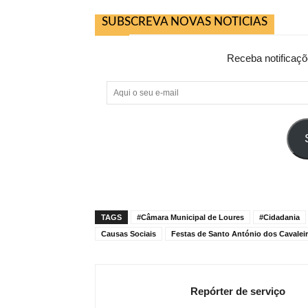
SUBSCREVA NOVAS NOTICIAS
Receba notificaçõ
Aqui
o
seu
e-
mail
TAGS
#Câmara Municipal de Loures
#Cidadania
Causas Sociais
Festas de Santo António dos Cavaleir
Repórter de serviço