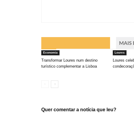
ARTIGOS RELACIONADOS
MAIS
Economia
Loures
Transformar Loures num destino
Loures cele
turístico complementar a Lisboa
condecoraçõ
Quer comentar a notícia que leu?