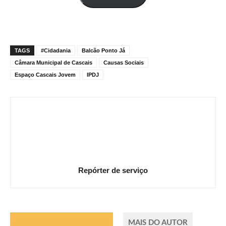
mail
TAGS
#Cidadania
Balcão Ponto Já
Câmara Municipal de Cascais
Causas Sociais
Espaço Cascais Jovem
IPDJ
Repórter de serviço
ARTIGOS RELACIONADOS
MAIS DO AUTOR