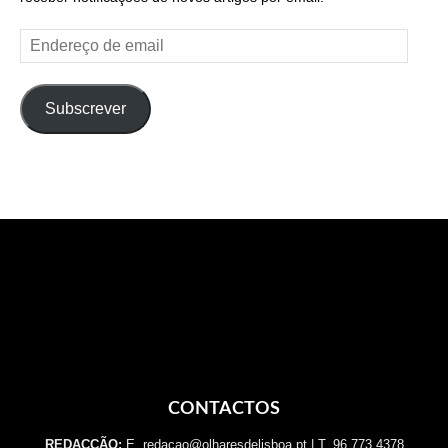
Endereço
de
email
Subscrever
CONTACTOS
REDACÇÃO:
E. redacao@olharesdelisboa.pt | T. 96 773 4378