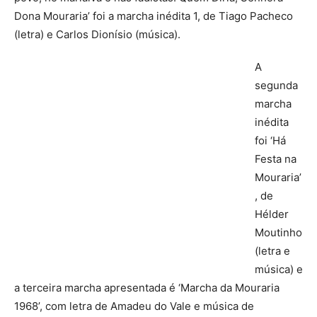
Dona Mouraria’ foi a marcha inédita 1, de Tiago Pacheco
(letra) e Carlos Dionísio (música).
A
segunda
marcha
inédita
foi ‘Há
Festa na
Mouraria’
, de
Hélder
Moutinho
(letra e
música) e
a terceira marcha apresentada é ‘Marcha da Mouraria
1968’, com letra de Amadeu do Vale e música de