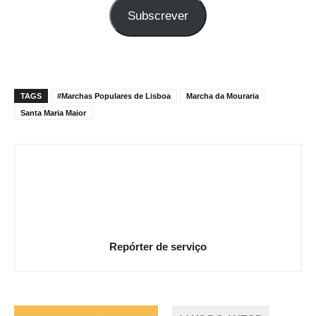
seu
Subscrever
e-
mail
TAGS
#Marchas Populares de Lisboa
Marcha da Mouraria
Santa Maria Maior
Repórter de serviço