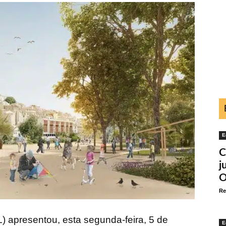
E
C
j
O
Re
 apresentou, esta segunda-feira, 5 de
E