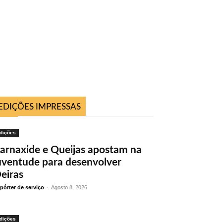
EDIÇÕES IMPRESSAS
dições
arnaxide e Queijas apostam na
uventude para desenvolver
eiras
pórter de serviço
-
Agosto 8, 2026
dições