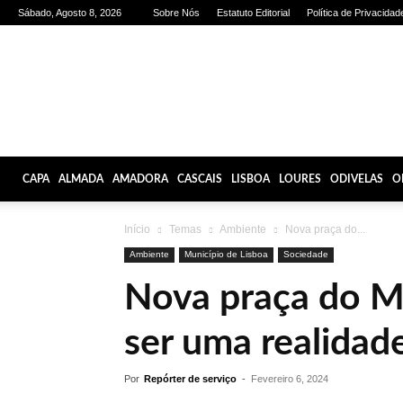
Sábado, Agosto 8, 2026
Sobre Nós
Estatuto Editorial
Política de Privacidad
Olhares
de
Lisboa
CAPA
ALMADA
AMADORA
CASCAIS
LISBOA
LOURES
ODIVELAS
O
Início
Temas
Ambiente
Nova praça do...
Ambiente
Município de Lisboa
Sociedade
Nova praça do M
ser uma realida
Por
Repórter de serviço
-
Fevereiro 6, 2024