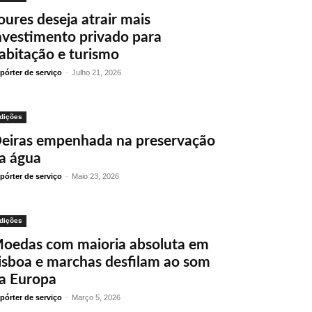
oures deseja atrair mais
nvestimento privado para
abitação e turismo
pórter de serviço
-
Julho 21, 2026
dições
eiras empenhada na preservação
a água
pórter de serviço
-
Maio 23, 2026
dições
oedas com maioria absoluta em
isboa e marchas desfilam ao som
a Europa
pórter de serviço
-
Março 5, 2026