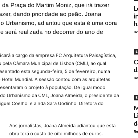
ão da Praça do Martim Moniz, que irá trazer
L
azer, dando prioridade ao peão. Joana
i
do Urbanismo, adiantou que esta é uma obra
h
 e será realizada no decorrer do ano de
Re
E
icará a cargo da empresa FC Arquitetura Paisagística,
O
 pela Câmara Municipal de Lisboa (CML), ao qual
d
esentado esta segunda-feira, 5 de fevereiro, numa
Re
 Hotel Mundial. A sessão contou com as arquitetas
esentaram o projeto à população. De igual modo,
 do Urbanismo da CML, Joana Almeida, o presidente da
E
iguel Coelho, e ainda Sara Godinho, Diretora do
M
L
d
Aos jornalistas, Joana Almeida adiantou que esta
Re
obra terá o custo de oito milhões de euros.