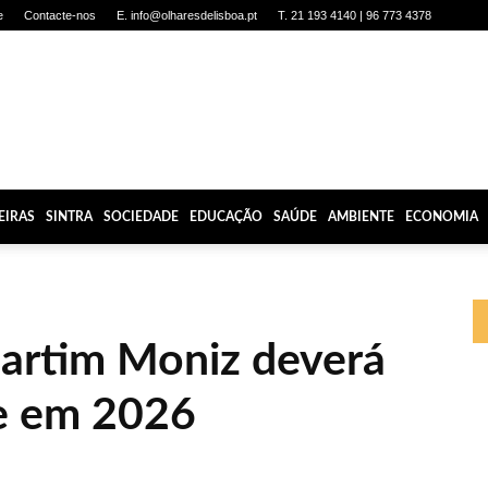
e
Contacte-nos
E. info@olharesdelisboa.pt
T. 21 193 4140 | 96 773 4378
EIRAS
SINTRA
SOCIEDADE
EDUCAÇÃO
SAÚDE
AMBIENTE
ECONOMIA
artim Moniz deverá
de em 2026