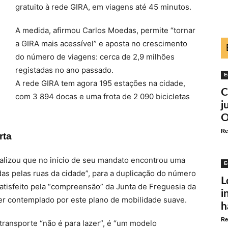
gratuito à rede GIRA, em viagens até 45 minutos.
A medida, afirmou Carlos Moedas, permite “tornar
a GIRA mais acessível” e aposta no crescimento
do número de viagens: cerca de 2,9 milhões
registadas no ano passado.
E
A rede GIRA tem agora 195 estações na cidade,
C
com 3 894 docas e uma frota de 2 090 bicicletas
j
O
Re
rta
alizou que no início de seu mandato encontrou uma
E
das pelas ruas da cidade”, para a duplicação do número
L
satisfeito pela “compreensão” da Junta de Freguesia da
i
ser contemplado por este plano de mobilidade suave.
h
Re
ransporte “não é para lazer”, é “um modelo