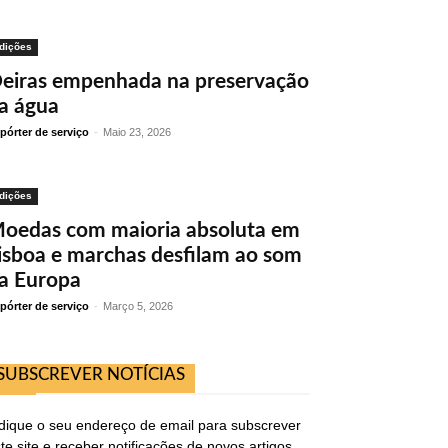
dições
eiras empenhada na preservação
a água
pórter de serviço
-
Maio 23, 2026
dições
oedas com maioria absoluta em
isboa e marchas desfilam ao som
a Europa
pórter de serviço
-
Março 5, 2026
SUBSCREVER NOTÍCIAS
dique o seu endereço de email para subscrever
te site e receber notificações de novos artigos