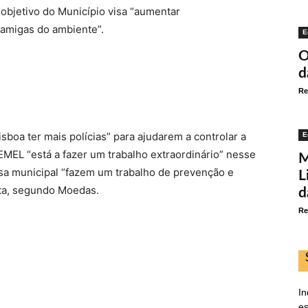
o objetivo do Município visa “aumentar
 amigas do ambiente”.
E
O
d
Re
isboa ter mais polícias” para ajudarem a controlar a
E
MEL “está a fazer um trabalho extraordinário” nesse
M
a municipal “fazem um trabalho de prevenção e
L
lta, segundo Moedas.
d
Re
In
es