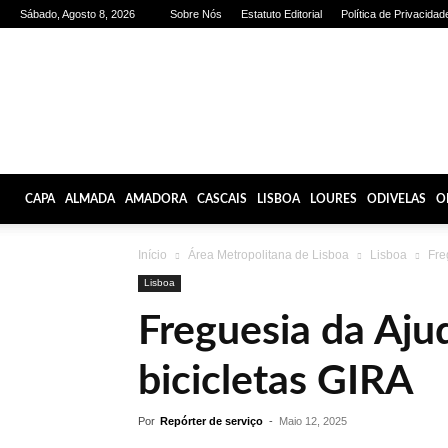
Sábado, Agosto 8, 2026
Sobre Nós
Estatuto Editorial
Política de Privacidad
Olhares
de
Lisboa
CAPA
ALMADA
AMADORA
CASCAIS
LISBOA
LOURES
ODIVELAS
O
Início
Área Metropolitana de Lisboa
Lisboa
Fre
Lisboa
Freguesia da Aju
bicicletas GIRA
Por
Repórter de serviço
-
Maio 12, 2025