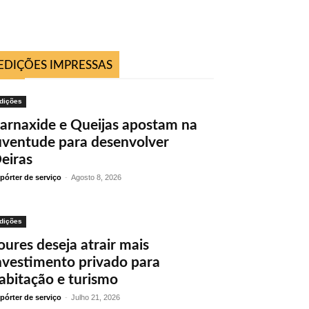
EDIÇÕES IMPRESSAS
dições
arnaxide e Queijas apostam na
uventude para desenvolver
eiras
pórter de serviço
-
Agosto 8, 2026
dições
oures deseja atrair mais
nvestimento privado para
abitação e turismo
pórter de serviço
-
Julho 21, 2026