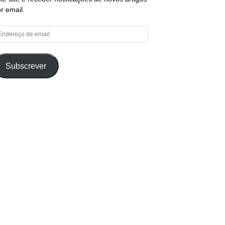
r email.
ndereço
e
ail
Subscrever