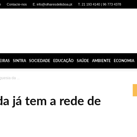
e
Contacte-nos
E. info@olharesdelisboa.pt
T. 21 193 4140 | 96 773 4378
EIRAS
SINTRA
SOCIEDADE
EDUCAÇÃO
SAÚDE
AMBIENTE
ECONOMIA
guesia da ...
da já tem a rede de