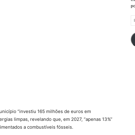
po
E
d
em
unicípio “investiu 165 milhões de euros em
ergias limpas, revelando que, em 2027, “apenas 13%”
limentados a combustíveis fósseis.